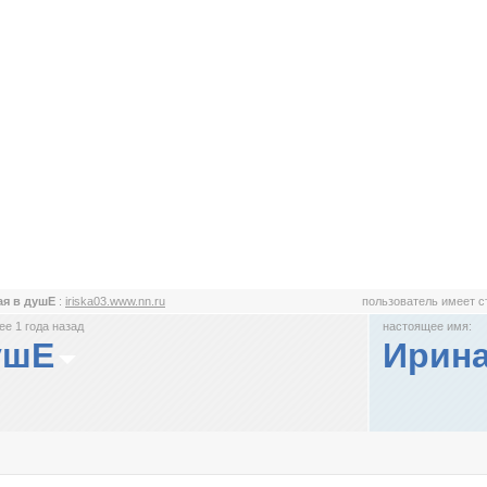
я в душЕ
:
iriska03.www.nn.ru
пользователь имеет 
е 1 года назад
настоящее имя:
ушЕ
Ирин