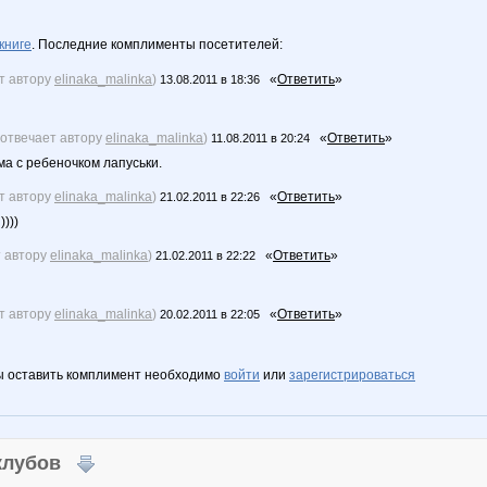
книге
. Последние комплименты посетителей:
т автору
elinaka_malinka
)
«
Ответить
»
13.08.2011 в 18:36
(отвечает автору
elinaka_malinka
)
«
Ответить
»
11.08.2011 в 20:24
ма с ребеночком лапуськи.
т автору
elinaka_malinka
)
«
Ответить
»
21.02.2011 в 22:26
))))
т автору
elinaka_malinka
)
«
Ответить
»
21.02.2011 в 22:22
т автору
elinaka_malinka
)
«
Ответить
»
20.02.2011 в 22:05
ы оставить комплимент необходимо
войти
или
зарегистрироваться
 клубов