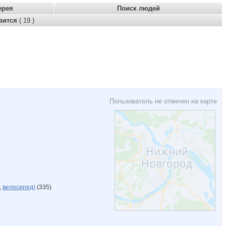
ерея
Поиск людей
вится
( 19 )
Пользователь не отмечен на карте
,
велосипед)
(335)