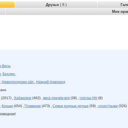
Друзья
( 8 )
Гал
Мне нра
ря
Весы
я
,
Берлин
,
,
Нижегородская обл.
,
Нижний Новгород
зано
е
(2017) ,
Хабарское
(462) ,
мега причём вся
(38) ,
театры НН
(8)
 ,
Коньки
(454) ,
Плавание
(473) ,
Семья родные друзья
(59) ,
спорт(лыжи
(326) 
 заводная!