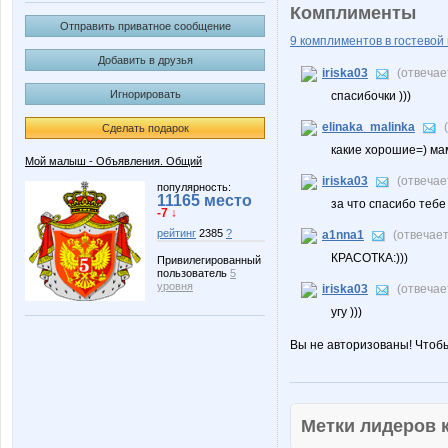
Комплименты
Отправить приватное сообщение
9 комплиментов в гостевой 
Добавить в друзья
iriska03
(отвечае
Игнорировать
спасибочки )))
elinaka_malinka
Сделать подарок
какие хорошие=) ма
Мой малыш - Объявления. Общий
iriska03
(отвечае
популярность:
11165 место
за что спасибо тебе 
-7 ↓
рейтинг
2385
?
a1nna1
(отвечае
КРАСОТКА:)))
Привилегированный
пользователь
5
уровня
iriska03
(отвечае
угу )))
Вы не авторизованы! Чтоб
Метки лидеров