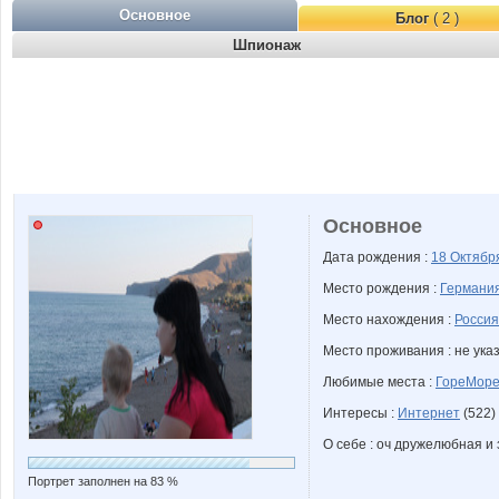
Основное
Блог
( 2 )
Шпионаж
Основное
Дата рождения :
18 Октяб
Место рождения :
Германи
Место нахождения :
Россия
Место проживания : не ука
Любимые места :
ГореМор
Интересы :
Интернет
(522)
О себе : оч дружелюбная и
Портрет заполнен на 83 %