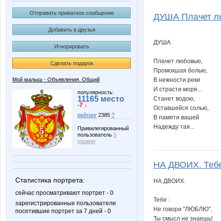
Naatka
Nelena
Отправить приватное сообщение
ДУША Плачет лю
Добавить в друзья
ДУША
Игнорировать
barss2007
besti
Плачет любовью,
Сделать подарок
Промокшая болью,
Мой малыш - Объявления. Общий
В нежности реки
И страсти моря...
lukoyanova
masham
популярность:
11165 место
Станет водою,
-7 ↓
Оставшейся солью,
рейтинг
2385
?
В памяти вашей
Надежду тая...
Привилегированный
пользователь
5
катапулька
кото
уровня
НА ДВОИХ. Тебе 
Статистика портрета:
АленаТ
АлиЛе
НА ДВОИХ.
сейчас просматривают портрет - 0
Тебе :
зарегистрированные пользователи
Не говори "ЛЮБЛЮ",
посетившие портрет за 7 дней - 0
Ты смысл не знаешь!