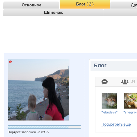
Блог
( 2 )
Основное
Др
Шпионаж
Блог
34
*lebedeva*
*snegink
Посмотреть ещё
Портрет заполнен на 83 %