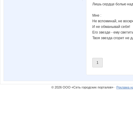
КОЛЯСКИ
Малышка
Лишь сердце болью над
Мне :
Не вспоминай, не воскр
И не обманывай себя!
Яна Калинина
Улена
Его звезде - ему светить
Твоя звезда сгорит не дл
1
© 2026 ООО «Сеть городских порталов» ·
Реклама н